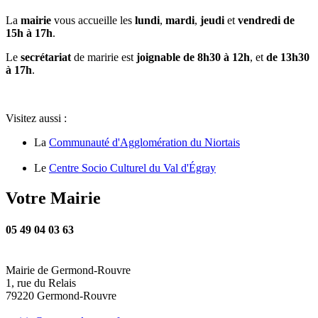
La
mairie
vous accueille les
lundi
,
mardi
,
jeudi
et
vendredi de
15h à 17h
.
Le
secrétariat
de maririe est
joignable de 8h30 à 12h
, et
de 13h30
à 17h
.
Visitez aussi :
La
Communauté d'Agglomération du Niortais
Le
Centre Socio Culturel du Val d'Égray
Votre Mairie
05 49 04 03 63
Mairie de Germond-Rouvre
1, rue du Relais
79220 Germond-Rouvre