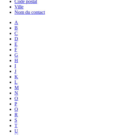
Code postal
Ville
Nom du contact
A
B
C
D
E
F
G
H
I
J
K
L
M
N
O
P
Q
R
S
T
U