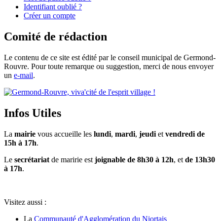
Identifiant oublié ?
Créer un compte
Comité de rédaction
Le contenu de ce site est édité par le conseil municipal de Germond-
Rouvre. Pour toute remarque ou suggestion, merci de nous envoyer
un
e-mail
.
Infos Utiles
La
mairie
vous accueille les
lundi
,
mardi
,
jeudi
et
vendredi de
15h à 17h
.
Le
secrétariat
de maririe est
joignable de 8h30 à 12h
, et
de 13h30
à 17h
.
Visitez aussi :
La
Communauté d'Agglomération du Niortais