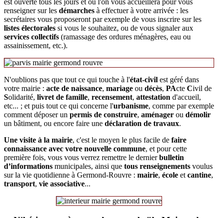
est ouverte tous les jours et où l'on vous accueillera pour vous
renseigner sur les
démarches
à effectuer à votre arrivée : les
secrétaires vous proposeront par exemple de vous inscrire sur les
listes électorales
si vous le souhaitez, ou de vous signaler aux
services collectifs
(ramassage des ordures ménagères, eau ou
assainissement, etc.).
N'oublions pas que tout ce qui touche à l'
état-civil
est géré dans
votre mairie :
acte de naissance
,
mariage
ou
décès
,
PA
cte
C
ivil de
S
olidarité,
livret de famille
,
recensement
,
attestation
d'accueil,
etc... ; et puis tout ce qui concerne l'
urbanisme
, comme par exemple
comment déposer un
permis de construire
,
aménager
ou
démolir
un bâtiment, ou encore faire une
déclaration de travaux
.
Une visite à la mairie
, c'est le moyen le plus facile de
faire
connaissance avec votre nouvelle commune
, et pour cette
première fois, vous vous verrez remettre le dernier
bulletin
d’informations
municipales, ainsi que
tous renseignements
voulus
sur la vie quotidienne à Germond-Rouvre :
mairie
,
école
et
cantine
,
transport
,
vie associative
...