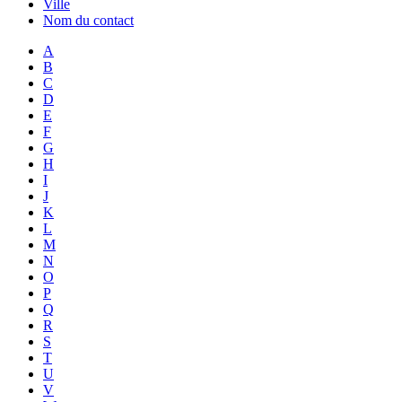
Ville
Nom du contact
A
B
C
D
E
F
G
H
I
J
K
L
M
N
O
P
Q
R
S
T
U
V