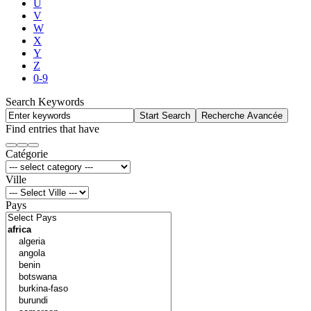
U
V
W
X
Y
Z
0-9
Search Keywords
Start Search
Recherche Avancée
Find entries that have
Catégorie
Ville
Pays