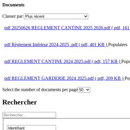
Documents
Classer par
pdf
20250626 REGLEMENT CANTINE 2025 2026.pdf
( pdf, 16
pdf
Règlement Intérieur 2024-2025 .pdf
( pdf, 401 KB )
Populaires
pdf
REGLEMENT CANTINE 2024 2025.pdf
( pdf, 157 KB )
Popu
pdf
REGLEMENT GARDERIE 2024 2025.pdf
( pdf, 209 KB )
Po
Select the number of documents per page
Rechercher