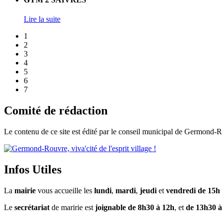
Lire la suite
1
2
3
4
5
6
7
Comité de rédaction
Le contenu de ce site est édité par le conseil municipal de Germond
Infos Utiles
La
mairie
vous accueille les
lundi
,
mardi
,
jeudi
et
vendredi de 15h
Le
secrétariat
de maririe est
joignable de 8h30 à 12h
, et
de 13h30 à