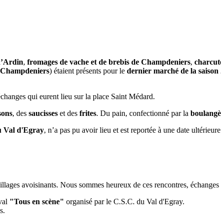
d’Ardin
,
fromages de vache et de brebis de Champdeniers
,
charcut
e Champdeniers
) étaient présents pour le
dernier marché de la saison
échanges qui eurent lieu sur la place Saint Médard.
sons
, des
saucisses
et des
frites
. Du pain, confectionné par la
boulangè
 Val d'Egray
, n’a pas pu avoir lieu et est reportée à une date ultérieure
villages avoisinants. Nous sommes heureux de ces rencontres, échanges 
ival
"Tous en scène"
organisé par le C.S.C. du Val d'Egray.
s.