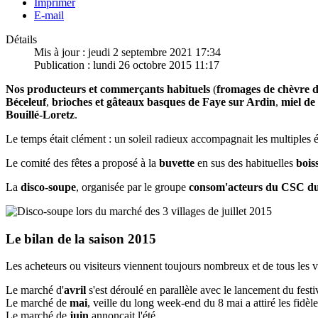
Imprimer
E-mail
Détails
Mis à jour : jeudi 2 septembre 2021 17:34
Publication : lundi 26 octobre 2015 11:17
Nos producteurs et commerçants habituels
(
fromages de chèvre 
Béceleuf
,
brioches et gâteaux basques de Faye sur Ardin
,
miel d
Bouillé-Loretz
.
Le temps était clément : un soleil radieux accompagnait les multiples 
Le comité des fêtes a proposé à la
buvette
en sus des habituelles
bois
La
disco-soupe
, organisée par le groupe
consom'acteurs du CSC du
Le bilan de la saison 2015
Les acheteurs ou visiteurs viennent toujours nombreux et de tous les 
Le marché d'
avril
s'est déroulé en parallèle avec le lancement du fest
Le marché de
mai
, veille du long week-end du 8 mai a attiré les fidèle
Le marché de
juin
annonçait l'été.