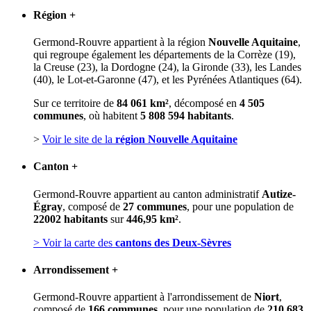
Région
+
Germond-Rouvre appartient à la région
Nouvelle Aquitaine
,
qui regroupe également les départements de la Corrèze (19),
la Creuse (23), la Dordogne (24), la Gironde (33), les Landes
(40), le Lot-et-Garonne (47), et les Pyrénées Atlantiques (64).
Sur ce territoire de
84 061 km²
, décomposé en
4 505
communes
, où habitent
5 808 594 habitants
.
>
Voir le site de la
région Nouvelle Aquitaine
Canton
+
Germond-Rouvre appartient au canton administratif
Autize-
Égray
, composé de
27 communes
, pour une population de
22002 habitants
sur
446,95 km²
.
> Voir la carte des
cantons des Deux-Sèvres
Arrondissement
+
Germond-Rouvre appartient à l'arrondissement de
Niort
,
composé de
166 communes
, pour une population de
210 683