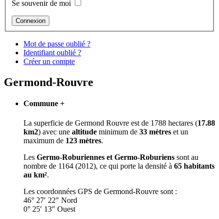
Se souvenir de moi
Mot de passe oublié ?
Identifiant oublié ?
Créer un compte
Germond-Rouvre
Commune
+
La superficie de Germond Rouvre est de 1788 hectares (
17.88
km2
) avec une
altitude
minimum de
33 mètres
et un
maximum de
123 mètres
.
Les
Germo-Roburiennes et Germo-Roburiens
sont au
nombre de 1164 (2012), ce qui porte la densité à
65 habitants
au km²
.
Les coordonnées GPS de Germond-Rouvre sont :
46° 27′ 22″ Nord
0° 25′ 13″ Ouest